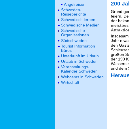
200 Ja
Angelreisen
Schweden-
Grund gen
Reiseberichte
feiern. D
Schwedisch lernen
der bekan
Schwedische Medien
meistbes
Attrakti
Schwedische
Organisationen
Insgesamt
Südschweden
Jahr etwa
den Gäste
Tourist Information
Schleusen
Büros
großen Se
Unterkunft im Urlaub
der 190 K
Urlaub in Schweden
Wasserstr
Veranstaltungs-
und dem 
Kalender Schweden
Herau
Webcams in Schweden
Wirtschaft