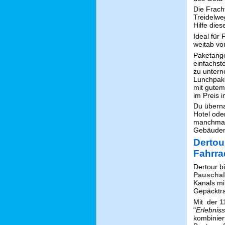
Die Frach
Treidelwe
Hilfe die
Ideal für
weitab vo
Paketange
einfachst
zu unter
Lunchpake
mit gutem
im Preis i
Du überna
Hotel ode
manchmal 
Gebäude
Dertou
Fahrra
Dertour b
Pauschal
Kanals mi
Gepäcktra
Mit der
1
"
Erlebnis
kombinier