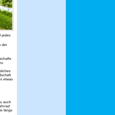
l jedes
m der
schafts
zu
sliches
dschaft
 es etwas
Du auch
ahrrad
de längs