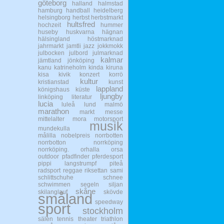
göteborg
halland
halmstad
hamburg
handball
heidelberg
helsingborg
herbst
herbstmarkt
hultsfred
hochzeit
hummer
huseby
huskvarna
hägnan
hälsingland
höstmarknad
jahrmarkt
jamtli
jazz
jokkmokk
julbocken
julbord
julmarknad
kalmar
jämtland
jönköping
kanu
katrineholm
kinda
kiruna
kisa
kivik
konzert
korrö
kultur
kristianstad
kunst
lappland
königshaus
küste
ljungby
linköping
literatur
lucia
luleå
lund
malmö
marathon
markt
messe
mittelalter
mora
motorsport
musik
mundekulla
målilla
nobelpreis
norrbotten
norrbotton
norrköping
norrköping.
orhalla
orsa
outdoor
pfadfinder
pferdesport
pippi langstrumpf
piteå
radsport
reggae
riksettan
sami
schlittschuhe
schnee
schwimmen
segeln
siljan
skåne
skilanglauf
skövde
småland
speedway
sport
stockholm
sälen
tennis
theater
triathlon