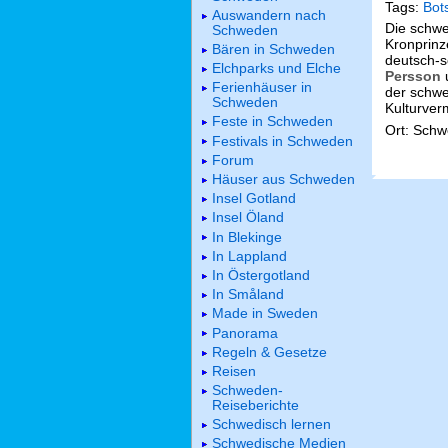
Tags:
Bot
Auswandern nach
Die schwe
Schweden
Kronprinz
Bären in Schweden
deutsch-s
Elchparks und Elche
Persson
u
Ferienhäuser in
der schwe
Schweden
Kulturverm
Feste in Schweden
Ort: Schw
Festivals in Schweden
Forum
Häuser aus Schweden
Insel Gotland
Insel Öland
In Blekinge
In Lappland
In Östergotland
In Småland
Made in Sweden
Panorama
Regeln & Gesetze
Reisen
Schweden-
Reiseberichte
Schwedisch lernen
Schwedische Medien