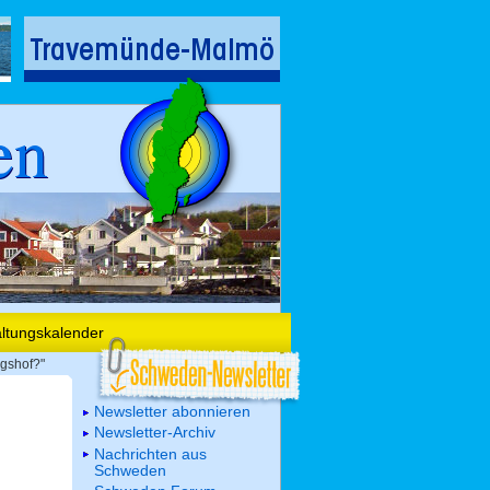
en
altungskalender
igshof?"
Newsletter abonnieren
Newsletter-Archiv
Nachrichten aus
Schweden