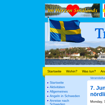
T
Startseite
Wohin?
Was tun?
An
Veranstalt
Startseite
7. Ju
Aktivitäten
Allgemeines
nördl
Angeln in Schweden
Anreise nach
Monday, 7
Schweden