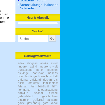
Schweden Forum
Veranstaltungs- Kalender
Schweden
er
Fabian
Neu & Aktuell:
of?
" in
chem
Suche:
Schlagwortwolke
adak
alingsås
arvika
astrid
lindgren
astrid lindgrens welt
ausstellung
berlin
biathlon
blekinge
bohuslän
bollnäs
bonn
borlänge
borås
botschaft
dalarna
dalsland
design
eis
eksjö
erntefest
familienfest
festival
film
feiertag
fest
flohmarkt
fotoausstellung
frankfurt
fussball
fußball
geländelauf
geschichten
gotland
glasreich
gällivare
gävle
gävleborg
göta kanal