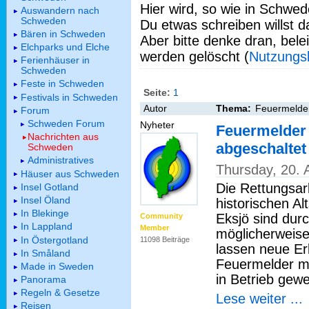
Hier wird, so wie in Schwed
Auswandern nach
Schweden
Du etwas schreiben willst da
Bären in Schweden
Aber bitte denke dran, bel
Elchparks und Elche
werden gelöscht (
Nutzungs
Ferienhäuser in
Schweden
Feste in Schweden
Seite:
1
Festivals in Schweden
Autor
Thema:
Feuermelder
Forum
Schweden Forum
Nyheter
Feuermelder
Nachrichten aus
abgeschalte
Schweden
Administratives
Thursday, 20.
Häuser aus Schweden
Die Rettungsar
Insel Gotland
Insel Öland
historischen Al
In Blekinge
Eksjö sind dur
Community
In Lappland
Member
möglicherweise
In Östergotland
11098 Beiträge
lassen neue Er
In Småland
Feuermelder mi
Made in Sweden
in Betrieb gew
Panorama
Regeln & Gesetze
Lese weiter ...
Reisen