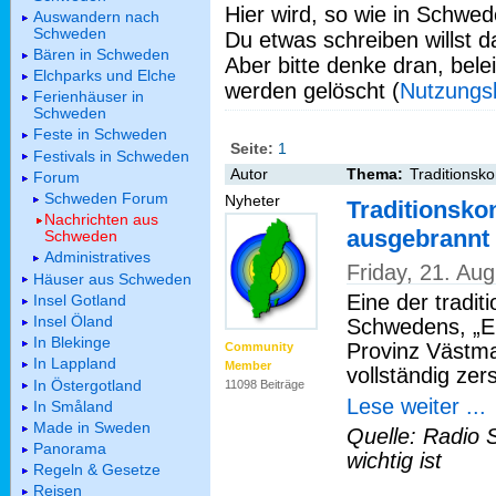
Hier wird, so wie in Schwed
Auswandern nach
Schweden
Du etwas schreiben willst da
Bären in Schweden
Aber bitte denke dran, bel
Elchparks und Elche
werden gelöscht (
Nutzungs
Ferienhäuser in
Schweden
Feste in Schweden
Seite:
1
Festivals in Schweden
Autor
Thema:
Traditionsko
Forum
Schweden Forum
Nyheter
Traditionskon
Nachrichten aus
ausgebrannt
Schweden
Administratives
Friday, 21. Au
Häuser aus Schweden
Eine der tradit
Insel Gotland
Insel Öland
Schwedens, „El
In Blekinge
Provinz Västma
Community
In Lappland
Member
vollständig zer
In Östergotland
11098 Beiträge
Lese weiter ...
In Småland
Made in Sweden
Quelle: Radio 
Panorama
wichtig ist
Regeln & Gesetze
Reisen