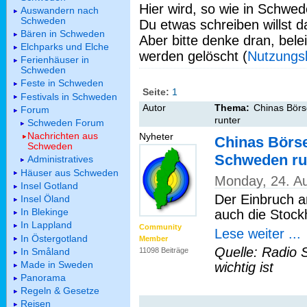
Hier wird, so wie in Schwed
Auswandern nach
Schweden
Du etwas schreiben willst da
Bären in Schweden
Aber bitte denke dran, bel
Elchparks und Elche
werden gelöscht (
Nutzungs
Ferienhäuser in
Schweden
Feste in Schweden
Seite:
1
Festivals in Schweden
Autor
Thema:
Chinas Börs
Forum
runter
Schweden Forum
Nachrichten aus
Nyheter
Chinas Börse
Schweden
Schweden ru
Administratives
Häuser aus Schweden
Monday, 24. A
Insel Gotland
Der Einbruch a
Insel Öland
In Blekinge
auch die Stock
In Lappland
Community
Lese weiter ...
In Östergotland
Member
Quelle: Radio 
In Småland
11098 Beiträge
Made in Sweden
wichtig ist
Panorama
Regeln & Gesetze
Reisen