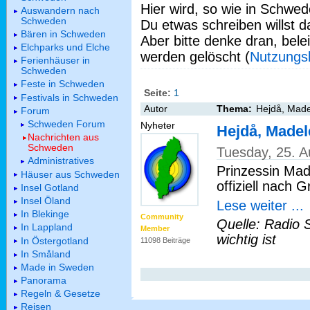
Hier wird, so wie in Schwed
Auswandern nach
Schweden
Du etwas schreiben willst da
Bären in Schweden
Aber bitte denke dran, bel
Elchparks und Elche
werden gelöscht (
Nutzungs
Ferienhäuser in
Schweden
Feste in Schweden
Seite:
1
Festivals in Schweden
Autor
Thema:
Hejdå, Madel
Forum
Schweden Forum
Nyheter
Hejdå, Madel
Nachrichten aus
Schweden
Tuesday, 25. 
Administratives
Prinzessin Made
Häuser aus Schweden
offiziell nach G
Insel Gotland
Insel Öland
Lese weiter ...
In Blekinge
Community
Quelle: Radio 
In Lappland
Member
wichtig ist
In Östergotland
11098 Beiträge
In Småland
Made in Sweden
Panorama
Regeln & Gesetze
Reisen