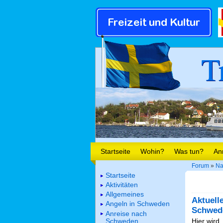
T
Startseite
Wohin?
Was tun?
An
Forum
»
Na
Startseite
Aktivitäten
Allgemeines
Aktuell
Angeln in Schweden
Schwed
Anreise nach
Schweden
Hier wird