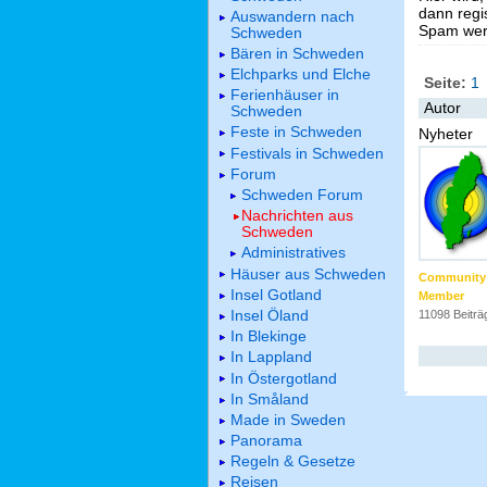
dann regis
Auswandern nach
Spam werd
Schweden
Bären in Schweden
Elchparks und Elche
Seite:
1
Ferienhäuser in
Autor
Schweden
Feste in Schweden
Nyheter
Festivals in Schweden
Forum
Schweden Forum
Nachrichten aus
Schweden
Administratives
Häuser aus Schweden
Community
Insel Gotland
Member
Insel Öland
11098 Beiträ
In Blekinge
In Lappland
In Östergotland
In Småland
Made in Sweden
Panorama
Regeln & Gesetze
Reisen