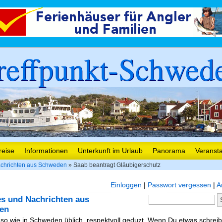
reffpunkt-Schwed
reise
Informationen
Unterkunft im Urlaub
Panorama
Veranst
chrichten aus Schweden
» Saab beantragt Gläubigerschutz
Einloggen
|
Passwort vergessen
|
A
es und Nachrichten aus
en
, so wie in Schweden üblich, respektvoll geduzt. Wenn Du etwas schreibe