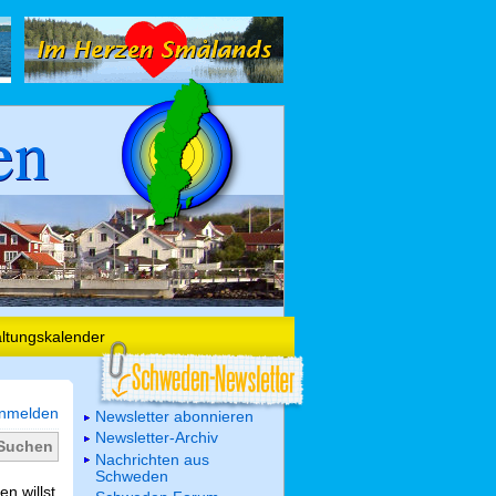
en
altungskalender
nmelden
Newsletter abonnieren
Newsletter-Archiv
Nachrichten aus
Schweden
n willst