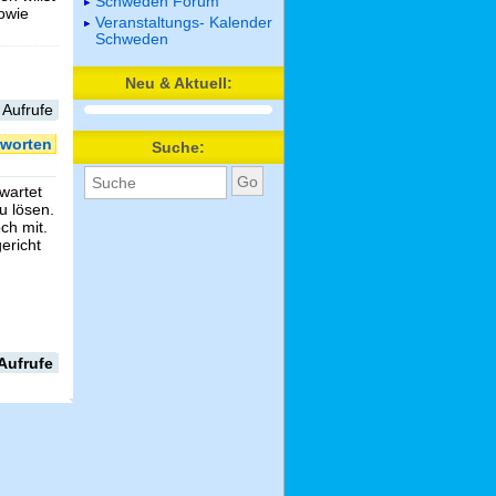
Schweden Forum
sowie
Veranstaltungs- Kalender
Schweden
Neu & Aktuell:
 Aufrufe
worten
Suche:
wartet
u lösen.
ch mit.
ericht
Aufrufe