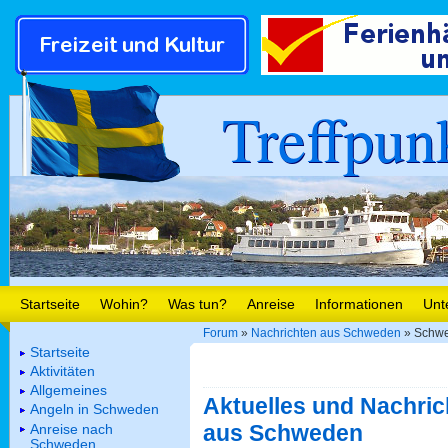
Treffpun
Startseite
Wohin?
Was tun?
Anreise
Informationen
Unt
Forum
»
Nachrichten aus Schweden
» Schwed
Startseite
Aktivitäten
Allgemeines
Aktuelles und Nachric
Angeln in Schweden
aus Schweden
Anreise nach
Schweden