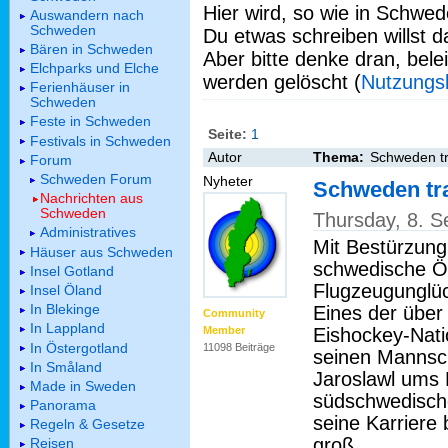
Hier wird, so wie in Schwed
Auswandern nach
Schweden
Du etwas schreiben willst da
Bären in Schweden
Aber bitte denke dran, bel
Elchparks und Elche
werden gelöscht (
Nutzungs
Ferienhäuser in
Schweden
Feste in Schweden
Seite:
1
Festivals in Schweden
Autor
Thema:
Schweden tr
Forum
Schweden Forum
Nyheter
Schweden tra
Nachrichten aus
Schweden
Thursday, 8. 
Administratives
Mit Bestürzung
Häuser aus Schweden
schwedische Öf
Insel Gotland
Flugzeugunglüc
Insel Öland
In Blekinge
Eines der über
Community
In Lappland
Eishockey-Natio
Member
In Östergotland
11098 Beiträge
seinen Mannsc
In Småland
Jaroslawl ums 
Made in Sweden
südschwedische
Panorama
seine Karriere
Regeln & Gesetze
groß.
Reisen