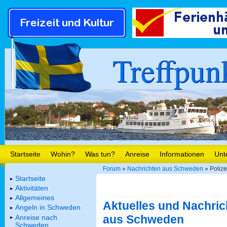
Treffpun
Startseite
Wohin?
Was tun?
Anreise
Informationen
Unt
Forum
»
Nachrichten aus Schweden
» Polizei
Startseite
Aktivitäten
Allgemeines
Aktuelles und Nachric
Angeln in Schweden
aus Schweden
Anreise nach
Schweden