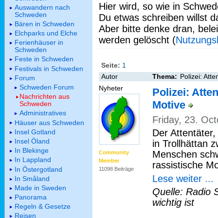
Hier wird, so wie in Schwed
Auswandern nach
Schweden
Du etwas schreiben willst da
Bären in Schweden
Aber bitte denke dran, bel
Elchparks und Elche
werden gelöscht (
Nutzungs
Ferienhäuser in
Schweden
Feste in Schweden
Seite:
1
Festivals in Schweden
Autor
Thema:
Polizei: Atte
Forum
Schweden Forum
Nyheter
Polizei: Atte
Nachrichten aus
Motive
Schweden
Administratives
Friday, 23. Oc
Häuser aus Schweden
Der Attentäter
Insel Gotland
Insel Öland
in Trollhättan
In Blekinge
Menschen schwe
Community
In Lappland
Member
rassistische Mo
In Östergotland
11098 Beiträge
Lese weiter ...
In Småland
Made in Sweden
Quelle: Radio 
Panorama
wichtig ist
Regeln & Gesetze
Reisen