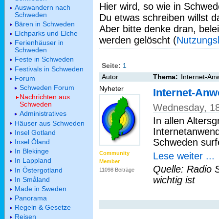
Hier wird, so wie in Schwed
Auswandern nach
Schweden
Du etwas schreiben willst da
Bären in Schweden
Aber bitte denke dran, bel
Elchparks und Elche
werden gelöscht (
Nutzungs
Ferienhäuser in
Schweden
Feste in Schweden
Seite:
1
Festivals in Schweden
Autor
Thema:
Internet-Anw
Forum
Schweden Forum
Nyheter
Internet-Anw
Nachrichten aus
Schweden
Wednesday, 18
Administratives
In allen Alter
Häuser aus Schweden
Internetanwend
Insel Gotland
Schweden surfe
Insel Öland
In Blekinge
Community
Lese weiter ...
In Lappland
Member
Quelle: Radio 
In Östergotland
11098 Beiträge
wichtig ist
In Småland
Made in Sweden
Panorama
Regeln & Gesetze
Reisen