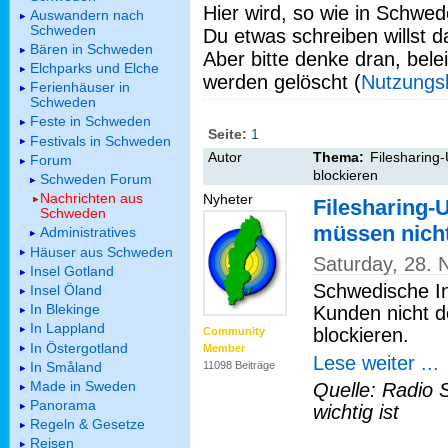
Hier wird, so wie in Schwed
Auswandern nach
Schweden
Du etwas schreiben willst da
Bären in Schweden
Aber bitte denke dran, bel
Elchparks und Elche
werden gelöscht (
Nutzungs
Ferienhäuser in
Schweden
Feste in Schweden
Seite:
1
Festivals in Schweden
Autor
Thema:
Filesharing-
Forum
blockieren
Schweden Forum
Nachrichten aus
Nyheter
Filesharing-U
Schweden
müssen nich
Administratives
Häuser aus Schweden
Saturday, 28.
Insel Gotland
Schwedische In
Insel Öland
In Blekinge
Kunden nicht d
In Lappland
blockieren.
Community
In Östergotland
Member
Lese weiter ...
In Småland
11098 Beiträge
Made in Sweden
Quelle: Radio 
Panorama
wichtig ist
Regeln & Gesetze
Reisen