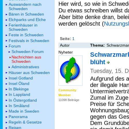
Hier wird, so wie in Schwed
Auswandern nach
Schweden
Du etwas schreiben willst da
Bären in Schweden
Aber bitte denke dran, bel
Elchparks und Elche
werden gelöscht (
Nutzungs
Ferienhäuser in
Schweden
Feste in Schweden
Seite:
1
Festivals in Schweden
Autor
Thema:
Schwarzmark
Forum
Schweden Forum
Nyheter
Schwarzmarkt
Nachrichten aus
blüht
Schweden
Administratives
Tuesday, 15. 
Häuser aus Schweden
Aufgrund des 
Insel Gotland
Insel Öland
der illegale Ha
In Blekinge
Untermietvertr
Community
In Lappland
Member
Zumal im Zuge 
In Östergotland
11098 Beiträge
Preise für Sche
In Småland
Wohnungsbauge
Made in Sweden
gegen das Ges
Panorama
Dem Grundübel
Regeln & Gesetze
Reisen