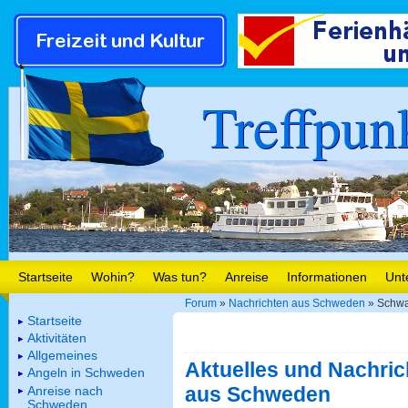
Treffpun
Startseite
Wohin?
Was tun?
Anreise
Informationen
Unt
Forum
»
Nachrichten aus Schweden
» Schwar
Startseite
Aktivitäten
Allgemeines
Aktuelles und Nachric
Angeln in Schweden
aus Schweden
Anreise nach
Schweden