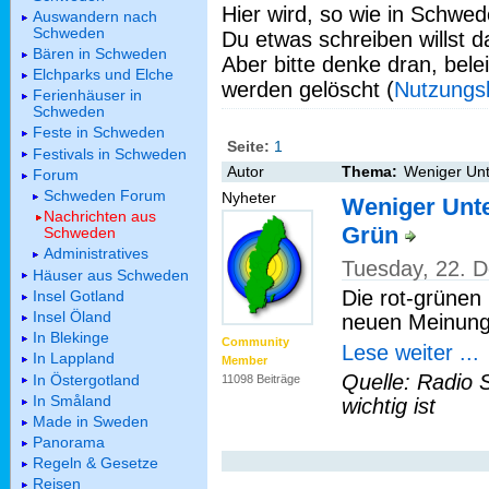
Hier wird, so wie in Schwed
Auswandern nach
Schweden
Du etwas schreiben willst da
Bären in Schweden
Aber bitte denke dran, bel
Elchparks und Elche
werden gelöscht (
Nutzungs
Ferienhäuser in
Schweden
Feste in Schweden
Seite:
1
Festivals in Schweden
Autor
Thema:
Weniger Unt
Forum
Schweden Forum
Nyheter
Weniger Unte
Nachrichten aus
Grün
Schweden
Administratives
Tuesday, 22. 
Häuser aus Schweden
Die rot-grünen 
Insel Gotland
Insel Öland
neuen Meinung
In Blekinge
Community
Lese weiter ...
In Lappland
Member
Quelle: Radio 
In Östergotland
11098 Beiträge
In Småland
wichtig ist
Made in Sweden
Panorama
Regeln & Gesetze
Reisen