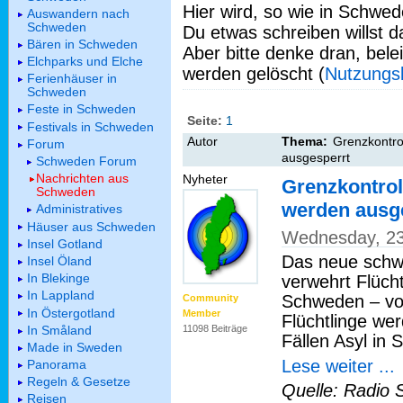
Hier wird, so wie in Schwed
Auswandern nach
Schweden
Du etwas schreiben willst da
Bären in Schweden
Aber bitte denke dran, bel
Elchparks und Elche
werden gelöscht (
Nutzungs
Ferienhäuser in
Schweden
Feste in Schweden
Seite:
1
Festivals in Schweden
Autor
Thema:
Grenzkontro
Forum
ausgesperrt
Schweden Forum
Nachrichten aus
Nyheter
Grenzkontrol
Schweden
werden ausg
Administratives
Häuser aus Schweden
Wednesday, 23
Insel Gotland
Das neue schw
Insel Öland
In Blekinge
verwehrt Flüch
In Lappland
Schweden – vor
Community
In Östergotland
Member
Flüchtlinge we
In Småland
11098 Beiträge
Fällen Asyl in
Made in Sweden
Lese weiter ...
Panorama
Regeln & Gesetze
Quelle: Radio 
Reisen