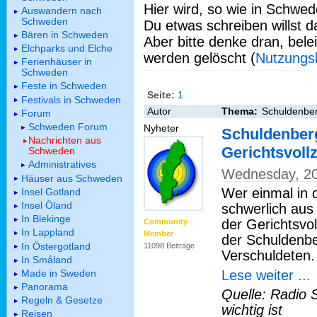
Hier wird, so wie in Schwed
Auswandern nach
Schweden
Du etwas schreiben willst da
Bären in Schweden
Aber bitte denke dran, bel
Elchparks und Elche
werden gelöscht (
Nutzungs
Ferienhäuser in
Schweden
Feste in Schweden
Seite:
1
Festivals in Schweden
Autor
Thema:
Schuldenber
Forum
Schweden Forum
Nyheter
Schuldenber
Nachrichten aus
Gerichtsvoll
Schweden
Administratives
Wednesday, 20
Häuser aus Schweden
Wer einmal in 
Insel Gotland
Insel Öland
schwerlich aus
In Blekinge
der Gerichtsv
Community
In Lappland
Member
der Schuldenber
In Östergotland
11098 Beiträge
Verschuldeten.
In Småland
Lese weiter ...
Made in Sweden
Panorama
Quelle: Radio 
Regeln & Gesetze
wichtig ist
Reisen