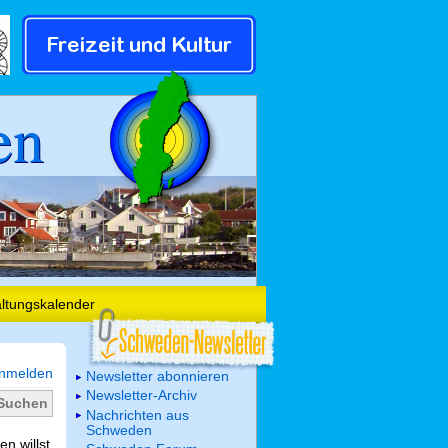
en
altungskalender
nmelden
Newsletter abonnieren
Newsletter-Archiv
Nachrichten aus
Schweden
n willst