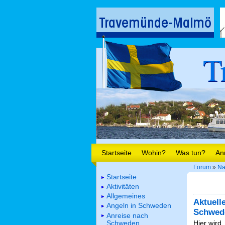
T
Startseite
Wohin?
Was tun?
An
Forum
»
Na
Startseite
Aktivitäten
Allgemeines
Aktuell
Angeln in Schweden
Schwed
Anreise nach
Schweden
Hier wird