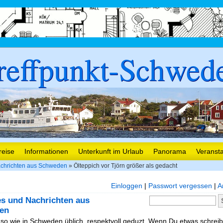
reffpunkt-Schwed
reise
Informationen
Unterkunft im Urlaub
Panorama
Veranst
chrichten aus Schweden
» Ölteppich vor Tjörn größer als gedacht
Einloggen
|
Passwort vergessen
|
A
es und Nachrichten aus
en
, so wie in Schweden üblich, respektvoll geduzt. Wenn Du etwas schreibe