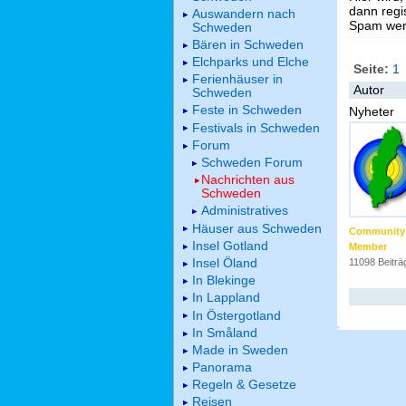
dann regis
Auswandern nach
Spam werd
Schweden
Bären in Schweden
Elchparks und Elche
Seite:
1
Ferienhäuser in
Autor
Schweden
Feste in Schweden
Nyheter
Festivals in Schweden
Forum
Schweden Forum
Nachrichten aus
Schweden
Administratives
Häuser aus Schweden
Community
Insel Gotland
Member
Insel Öland
11098 Beiträ
In Blekinge
In Lappland
In Östergotland
In Småland
Made in Sweden
Panorama
Regeln & Gesetze
Reisen