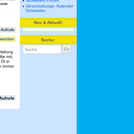
Schweden Forum
sowie
Veranstaltungs- Kalender
Schweden
Neu & Aktuell:
 Aufrufe
worten
Suche:
öteborg
te mit,
Öl in
ch immer
Aufrufe