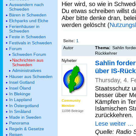
Hier wird, so wie in Schwed
Auswandern nach
Schweden
Du etwas schreiben willst da
Bären in Schweden
Aber bitte denke dran, bel
Elchparks und Elche
werden gelöscht (
Nutzungs
Ferienhäuser in
Schweden
Feste in Schweden
Seite:
1
Festivals in Schweden
Autor
Thema:
Sahlin forde
Forum
Rückkehrer
Schweden Forum
Nachrichten aus
Nyheter
Sahlin forde
Schweden
über IS-Rüc
Administratives
Häuser aus Schweden
Thursday, 4. F
Insel Gotland
Staatsschutz 
Insel Öland
In Blekinge
besser über Me
In Lappland
Kämpfen in Ter
Community
In Östergotland
Member
Islamischen St
In Småland
11098 Beiträge
zurückkehren.
Made in Sweden
Lese weiter ...
Panorama
Regeln & Gesetze
Quelle: Radio 
Reisen