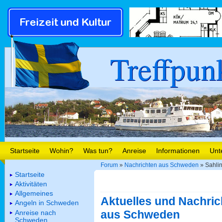
Treffpun
Startseite
Wohin?
Was tun?
Anreise
Informationen
Unt
Forum
»
Nachrichten aus Schweden
» Sahlin
Startseite
Aktivitäten
Allgemeines
Aktuelles und Nachric
Angeln in Schweden
aus Schweden
Anreise nach
Schweden