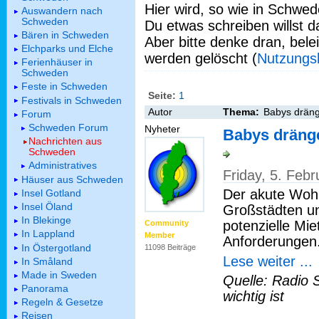
Hier wird, so wie in Schwed
Auswandern nach
Schweden
Du etwas schreiben willst da
Bären in Schweden
Aber bitte denke dran, bel
Elchparks und Elche
werden gelöscht (
Nutzungs
Ferienhäuser in
Schweden
Feste in Schweden
Seite:
1
Festivals in Schweden
Autor
Thema:
Babys drän
Forum
Schweden Forum
Nyheter
Babys dräng
Nachrichten aus
Schweden
Administratives
Friday, 5. Feb
Häuser aus Schweden
Der akute Woh
Insel Gotland
Insel Öland
Großstädten un
In Blekinge
potenzielle Mi
Community
In Lappland
Member
Anforderungen
In Östergotland
11098 Beiträge
Lese weiter ...
In Småland
Made in Sweden
Quelle: Radio 
Panorama
wichtig ist
Regeln & Gesetze
Reisen