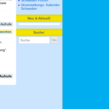
Schweden Forum
sowie
Veranstaltungs- Kalender
Schweden
Neu & Aktuell:
 Aufrufe
worten
Suche:
n
ung“.
.
Aufrufe