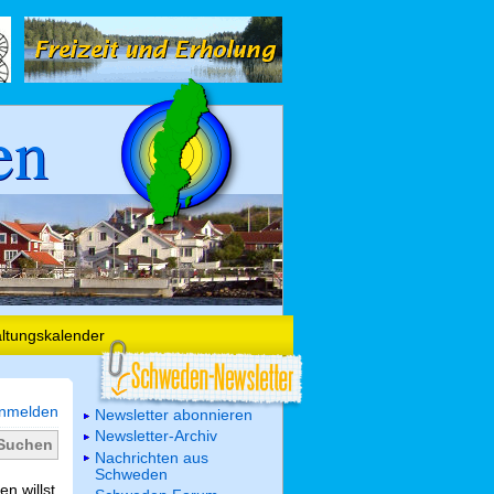
en
altungskalender
nmelden
Newsletter abonnieren
Newsletter-Archiv
Nachrichten aus
Schweden
n willst