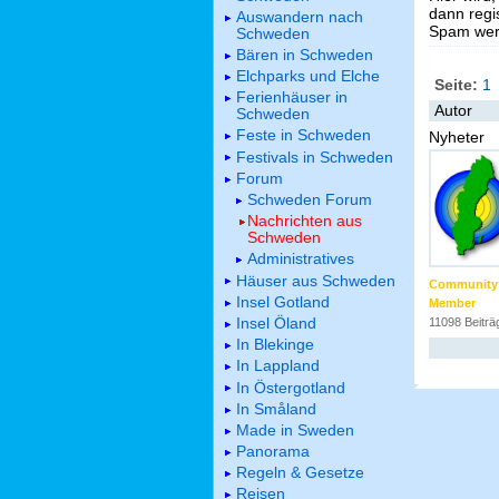
dann regis
Auswandern nach
Spam werd
Schweden
Bären in Schweden
Elchparks und Elche
Seite:
1
Ferienhäuser in
Autor
Schweden
Feste in Schweden
Nyheter
Festivals in Schweden
Forum
Schweden Forum
Nachrichten aus
Schweden
Administratives
Häuser aus Schweden
Community
Insel Gotland
Member
Insel Öland
11098 Beiträ
In Blekinge
In Lappland
In Östergotland
In Småland
Made in Sweden
Panorama
Regeln & Gesetze
Reisen