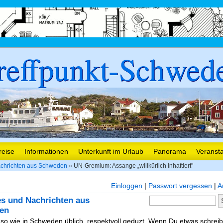
reffpunkt-Schwed
reise
Informationen
Unterkunft im Urlaub
Panorama
Veranst
chrichten aus Schweden
» UN-Gremium: Assange „willkürlich inhaftiert"
Einloggen
|
Passwort vergessen
|
A
es und Nachrichten aus
en
, so wie in Schweden üblich, respektvoll geduzt. Wenn Du etwas schreibe