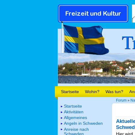
T
Startseite
Wohin?
Was tun?
An
Forum
»
Na
Startseite
Aktivitäten
Allgemeines
Aktuell
Angeln in Schweden
Schwed
Anreise nach
Schweden
Hier wird