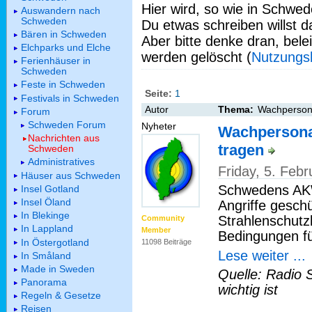
Hier wird, so wie in Schwed
Auswandern nach
Schweden
Du etwas schreiben willst da
Bären in Schweden
Aber bitte denke dran, bel
Elchparks und Elche
werden gelöscht (
Nutzungs
Ferienhäuser in
Schweden
Feste in Schweden
Seite:
1
Festivals in Schweden
Autor
Thema:
Wachperson
Forum
Schweden Forum
Nyheter
Wachpersona
Nachrichten aus
tragen
Schweden
Administratives
Friday, 5. Feb
Häuser aus Schweden
Schwedens AKW
Insel Gotland
Insel Öland
Angriffe gesch
In Blekinge
Strahlenschutz
Community
In Lappland
Member
Bedingungen für
In Östergotland
11098 Beiträge
Lese weiter ...
In Småland
Made in Sweden
Quelle: Radio 
Panorama
wichtig ist
Regeln & Gesetze
Reisen