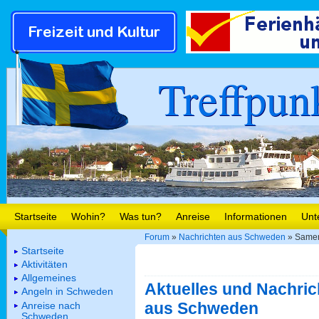
Treffpun
Startseite
Wohin?
Was tun?
Anreise
Informationen
Unt
Forum
»
Nachrichten aus Schweden
» Samen 
Startseite
Aktivitäten
Allgemeines
Aktuelles und Nachric
Angeln in Schweden
aus Schweden
Anreise nach
Schweden