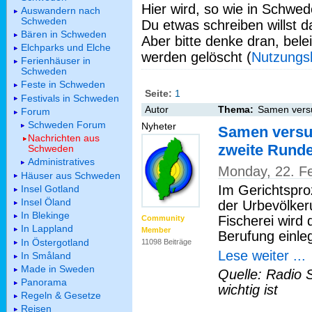
Hier wird, so wie in Schwed
Auswandern nach
Schweden
Du etwas schreiben willst da
Bären in Schweden
Aber bitte denke dran, bel
Elchparks und Elche
werden gelöscht (
Nutzungs
Ferienhäuser in
Schweden
Feste in Schweden
Seite:
1
Festivals in Schweden
Autor
Thema:
Samen versu
Forum
Schweden Forum
Nyheter
Samen versus
Nachrichten aus
zweite Rund
Schweden
Administratives
Monday, 22. F
Häuser aus Schweden
Im Gerichtspr
Insel Gotland
Insel Öland
der Urbevölke
In Blekinge
Fischerei wird
Community
In Lappland
Member
Berufung einle
In Östergotland
11098 Beiträge
Lese weiter ...
In Småland
Made in Sweden
Quelle: Radio 
Panorama
wichtig ist
Regeln & Gesetze
Reisen