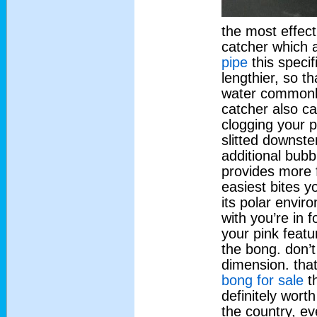
the most effect
catcher which 
pipe
this speci
lengthier, so t
water commonly
catcher also c
clogging your p
slitted downste
additional bub
provides more f
easiest bites yo
its polar envi
with you’re in 
your pink featu
the bong. don’t
dimension. tha
bong for sale
th
definitely worth
the country, ev