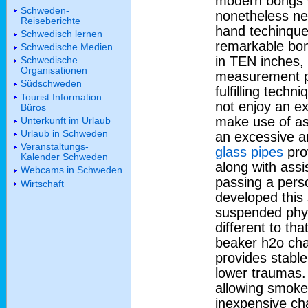
modern bongs w
Schweden-
nonetheless ne
Reiseberichte
hand techinque.
Schwedisch lernen
remarkable bon
Schwedische Medien
in TEN inches, 
Schwedische
Organisationen
measurement pe
Südschweden
fulfilling tech
Tourist Information
not enjoy an e
Büros
make use of as 
Unterkunft im Urlaub
Urlaub in Schweden
an excessive a
Veranstaltungs-
glass pipes
pro
Kalender Schweden
along with assi
Webcams in Schweden
passing a perso
Wirtschaft
developed this 
suspended phys
different to tha
beaker h2o cha
provides stable
lower traumas. g
allowing smoke
inexpensive cha