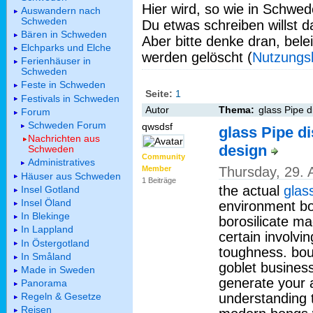
Hier wird, so wie in Schwed
Auswandern nach
Schweden
Du etwas schreiben willst da
Bären in Schweden
Aber bitte denke dran, bel
Elchparks und Elche
werden gelöscht (
Nutzungs
Ferienhäuser in
Schweden
Feste in Schweden
Seite:
1
Festivals in Schweden
Autor
Thema:
glass Pipe d
Forum
Schweden Forum
qwsdsf
glass Pipe di
Nachrichten aus
design
Schweden
Community
Administratives
Thursday, 29.
Member
Häuser aus Schweden
1 Beiträge
the actual
glas
Insel Gotland
Insel Öland
environment b
In Blekinge
borosilicate ma
In Lappland
certain involvin
In Östergotland
toughness. bou
In Småland
goblet busines
Made in Sweden
generate your a
Panorama
understanding 
Regeln & Gesetze
Reisen