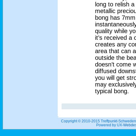
long to relish 
metallic preci
bong has 7mm bo
instantaneously
quality while yo
it’s received a
creates any co
area that can a
outside the bea
doesn’t come wi
diffused downs
you will get str
may exclusively
typical bong.
Copyright © 2010-2015 Treffpunkt-Schwed
Powered by UX-
Webdes