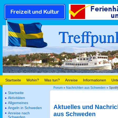
Treffpun
Startseite
Wohin?
Was tun?
Anreise
Informationen
Unt
Forum
»
Nachrichten aus Schweden
» Spoti
Startseite
Aktivitäten
Allgemeines
Aktuelles und Nachric
Angeln in Schweden
aus Schweden
Anreise nach
Schweden