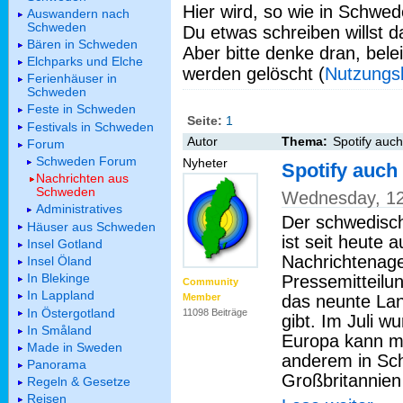
Hier wird, so wie in Schwed
Auswandern nach
Schweden
Du etwas schreiben willst da
Bären in Schweden
Aber bitte denke dran, bel
Elchparks und Elche
werden gelöscht (
Nutzungs
Ferienhäuser in
Schweden
Feste in Schweden
Seite:
1
Festivals in Schweden
Autor
Thema:
Spotify auc
Forum
Schweden Forum
Nyheter
Spotify auc
Nachrichten aus
Schweden
Wednesday, 12
Administratives
Der schwedisch
Häuser aus Schweden
ist seit heute 
Insel Gotland
Nachrichtenage
Insel Öland
In Blekinge
Pressemitteilu
Community
In Lappland
das neunte Lan
Member
In Östergotland
11098 Beiträge
gibt. Im Juli w
In Småland
Europa kann m
Made in Sweden
anderem in Sc
Panorama
Großbritannien
Regeln & Gesetze
Reisen