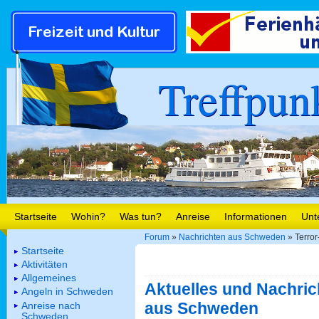
Treffpun
Startseite
Wohin?
Was tun?
Anreise
Informationen
Unt
Forum
»
Nachrichten aus Schweden
» Terror
Startseite
Aktivitäten
Allgemeines
Aktuelles und Nachric
Angeln in Schweden
aus Schweden
Anreise nach
Schweden