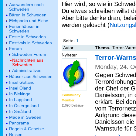
Hier wird, so wie in Schwed
Auswandern nach
Schweden
Du etwas schreiben willst da
Bären in Schweden
Aber bitte denke dran, bel
Elchparks und Elche
werden gelöscht (
Nutzungs
Ferienhäuser in
Schweden
Feste in Schweden
Seite:
1
Festivals in Schweden
Autor
Thema:
Terror-Warn
Forum
Schweden Forum
Nyheter
Terror-Warns
Nachrichten aus
Schweden
Monday, 24. O
Administratives
Gegen Schwede
Häuser aus Schweden
Terrordrohunge
Insel Gotland
der Chef der G
Insel Öland
In Blekinge
Danielsson, in
Community
In Lappland
erklärt. Bei d
Member
In Östergotland
11098 Beiträge
vom Terrornetz
In Småland
Aufgrund diese
Made in Sweden
Danielsson die
Panorama
Warnstufe für 
Regeln & Gesetze
Reisen