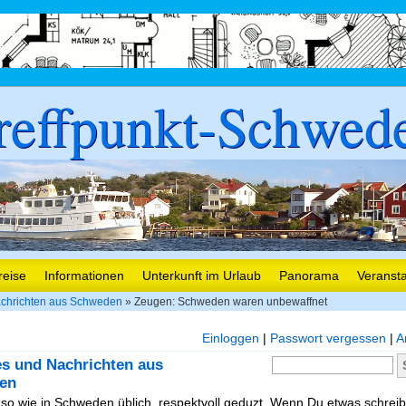
reffpunkt-Schwed
reise
Informationen
Unterkunft im Urlaub
Panorama
Veranst
chrichten aus Schweden
» Zeugen: Schweden waren unbewaffnet
Einloggen
|
Passwort vergessen
|
A
es und Nachrichten aus
en
, so wie in Schweden üblich, respektvoll geduzt. Wenn Du etwas schreibe