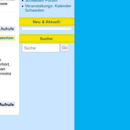
Schweden Forum
sowie
Veranstaltungs- Kalender
Schweden
Neu & Aktuell:
 Aufrufe
worten
Suche:
h
hört.
han
rovinz
Aufrufe