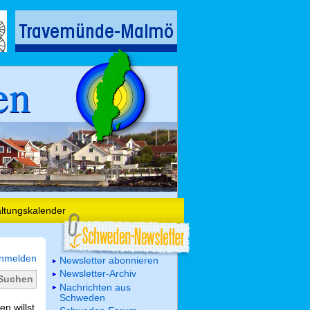
en
altungskalender
nmelden
Newsletter abonnieren
Newsletter-Archiv
Nachrichten aus
Schweden
n willst