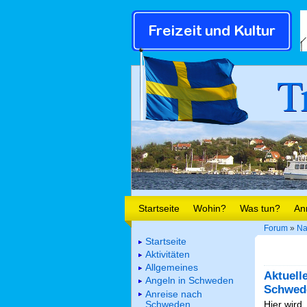
T
Startseite
Wohin?
Was tun?
An
Forum
»
Na
Startseite
Aktivitäten
Allgemeines
Aktuell
Angeln in Schweden
Schwed
Anreise nach
Schweden
Hier wird