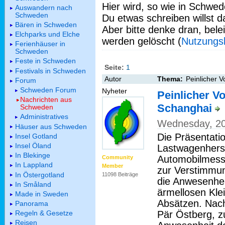
Hier wird, so wie in Schwed
Auswandern nach
Schweden
Du etwas schreiben willst da
Bären in Schweden
Aber bitte denke dran, bel
Elchparks und Elche
werden gelöscht (
Nutzungs
Ferienhäuser in
Schweden
Feste in Schweden
Seite:
1
Festivals in Schweden
Autor
Thema:
Peinlicher V
Forum
Schweden Forum
Nyheter
Peinlicher Vo
Nachrichten aus
Schanghai
Schweden
Administratives
Wednesday, 20.
Häuser aus Schweden
Die Präsentati
Insel Gotland
Insel Öland
Lastwagenherst
In Blekinge
Automobilmess
Community
In Lappland
Member
zur Verstimmun
In Östergotland
11098 Beiträge
die Anwesenhei
In Småland
ärmellosen Kle
Made in Sweden
Absätzen. Nach
Panorama
Pär Östberg, z
Regeln & Gesetze
Reisen