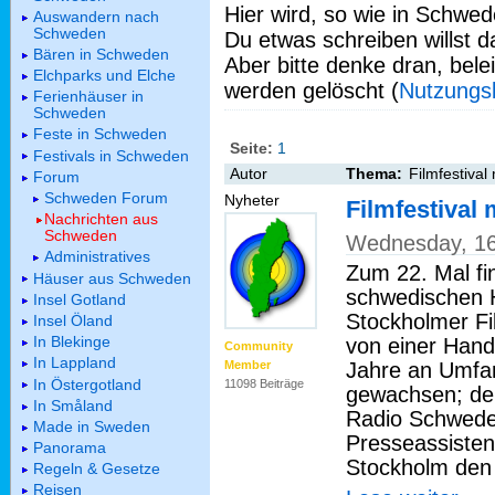
Hier wird, so wie in Schwed
Auswandern nach
Schweden
Du etwas schreiben willst da
Bären in Schweden
Aber bitte denke dran, bel
Elchparks und Elche
werden gelöscht (
Nutzungs
Ferienhäuser in
Schweden
Feste in Schweden
Seite:
1
Festivals in Schweden
Autor
Thema:
Filmfestival
Forum
Schweden Forum
Nyheter
Filmfestival
Nachrichten aus
Schweden
Wednesday, 16
Administratives
Zum 22. Mal fin
Häuser aus Schweden
schwedischen H
Insel Gotland
Stockholmer Fil
Insel Öland
In Blekinge
von einer Handv
Community
In Lappland
Jahre an Umfa
Member
In Östergotland
11098 Beiträge
gewachsen; der
In Småland
Radio Schweden
Made in Sweden
Presseassisten
Panorama
Stockholm den 
Regeln & Gesetze
Reisen