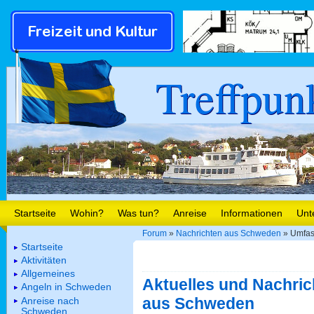
Treffpun
Startseite
Wohin?
Was tun?
Anreise
Informationen
Unt
Forum
»
Nachrichten aus Schweden
» Umfass
Startseite
Aktivitäten
Allgemeines
Aktuelles und Nachric
Angeln in Schweden
aus Schweden
Anreise nach
Schweden