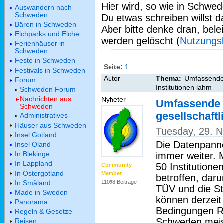
Hier wird, so wie in Schwed
Auswandern nach
Schweden
Du etwas schreiben willst da
Bären in Schweden
Aber bitte denke dran, bel
Elchparks und Elche
werden gelöscht (
Nutzungs
Ferienhäuser in
Schweden
Feste in Schweden
Seite:
1
Festivals in Schweden
Autor
Thema:
Umfassende 
Forum
Institutionen lahm
Schweden Forum
Nachrichten aus
Nyheter
Umfassende 
Schweden
gesellschaftl
Administratives
Häuser aus Schweden
Tuesday, 29. 
Insel Gotland
Die Datenpanne
Insel Öland
In Blekinge
immer weiter. 
In Lappland
50 Institution
Community
In Östergotland
Member
betroffen, dar
In Småland
11098 Beiträge
TÜV und die St
Made in Sweden
können derzeit
Panorama
Bedingungen Re
Regeln & Gesetze
Schweden meist
Reisen