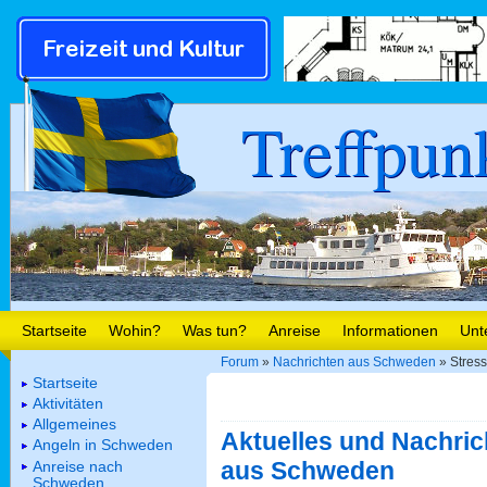
Treffpun
Startseite
Wohin?
Was tun?
Anreise
Informationen
Unt
Forum
»
Nachrichten aus Schweden
» Stress
Startseite
Aktivitäten
Allgemeines
Aktuelles und Nachric
Angeln in Schweden
aus Schweden
Anreise nach
Schweden