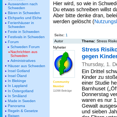
Hier wird, so wie in Schwed
Auswandern nach
Schweden
Du etwas schreiben willst da
Bären in Schweden
Aber bitte denke dran, bel
Elchparks und Elche
werden gelöscht (
Nutzungs
Ferienhäuser in
Schweden
Feste in Schweden
Seite:
1
Festivals in Schweden
Autor
Thema:
Stress Risik
Forum
Schweden Forum
Nyheter
Stress Risiko
Nachrichten aus
gegen Kinde
Schweden
Administratives
Thursday, 1. 
Häuser aus Schweden
Ein Drittel sch
Insel Gotland
Insel Öland
Kinder zu stoß
In Blekinge
einer Studie he
Community
In Lappland
Member
Barnhuset („Öf
In Östergotland
11098 Beiträge
Donnerstag ver
In Småland
waren es nur 1
Made in Sweden
Gewalt ausgese
Panorama
und sieben Jahr
Regeln & Gesetze
Reisen