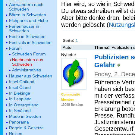
Hier wird, so wie in Schwed
Auswandern nach
Schweden
Du etwas schreiben willst da
Bären in Schweden
Aber bitte denke dran, bel
Elchparks und Elche
werden gelöscht (
Nutzungs
Ferienhäuser in
Schweden
Feste in Schweden
Seite:
1
Festivals in Schweden
Autor
Thema:
Publizisten 
Forum
Schweden Forum
Nyheter
Publizisten s
Nachrichten aus
Gefahr
Schweden
Administratives
Friday, 2. De
Häuser aus Schweden
Führende Vertr
Insel Gotland
Insel Öland
haben sich bes
In Blekinge
mit der verfas
Community
In Lappland
Member
Pressefreiheit
In Östergotland
11098 Beiträge
Erklärung beton
In Småland
Presse, Rundf
Made in Sweden
Justizministeri
Panorama
Gesetzentwurf 
Regeln & Gesetze
Reisen