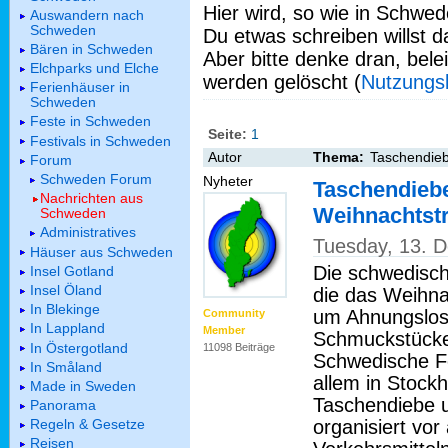
Hier wird, so wie in Schwed
Auswandern nach
Schweden
Du etwas schreiben willst da
Bären in Schweden
Aber bitte denke dran, bel
Elchparks und Elche
werden gelöscht (
Nutzungs
Ferienhäuser in
Schweden
Feste in Schweden
Seite:
1
Festivals in Schweden
Autor
Thema:
Taschendieb
Forum
Schweden Forum
Nyheter
Taschendieb
Nachrichten aus
Weihnachtst
Schweden
Administratives
Tuesday, 13. 
Häuser aus Schweden
Die schwedisch
Insel Gotland
Insel Öland
die das Weihna
In Blekinge
um Ahnungslos
Community
In Lappland
Member
Schmuckstücke 
In Östergotland
11098 Beiträge
Schwedische Fe
In Småland
allem in Stoc
Made in Sweden
Taschendiebe u
Panorama
organisiert vor 
Regeln & Gesetze
Reisen