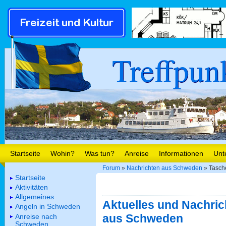
Treffpun
Startseite
Wohin?
Was tun?
Anreise
Informationen
Unt
Forum
»
Nachrichten aus Schweden
» Tasch
Startseite
Aktivitäten
Allgemeines
Aktuelles und Nachric
Angeln in Schweden
aus Schweden
Anreise nach
Schweden