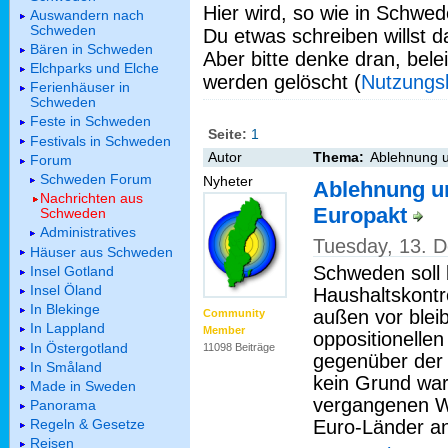
Hier wird, so wie in Schwed
Auswandern nach
Schweden
Du etwas schreiben willst da
Bären in Schweden
Aber bitte denke dran, bel
Elchparks und Elche
werden gelöscht (
Nutzungs
Ferienhäuser in
Schweden
Feste in Schweden
Seite:
1
Festivals in Schweden
Autor
Thema:
Ablehnung u
Forum
Schweden Forum
Nyheter
Ablehnung u
Nachrichten aus
Europakt
Schweden
Administratives
Tuesday, 13. 
Häuser aus Schweden
Schweden soll 
Insel Gotland
Insel Öland
Haushaltskontro
In Blekinge
außen vor bleib
Community
In Lappland
Member
oppositionelle
In Östergotland
11098 Beiträge
gegenüber der 
In Småland
kein Grund wa
Made in Sweden
vergangenen W
Panorama
Euro-Länder ans
Regeln & Gesetze
Reisen