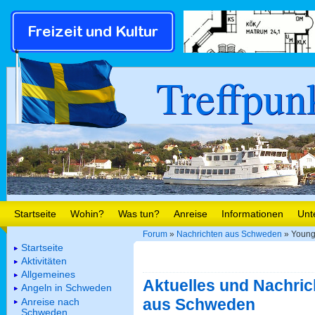
Treffpun
Startseite
Wohin?
Was tun?
Anreise
Informationen
Unt
Forum
»
Nachrichten aus Schweden
» Young
Startseite
Aktivitäten
Allgemeines
Aktuelles und Nachric
Angeln in Schweden
aus Schweden
Anreise nach
Schweden