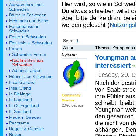
Hier wird, so wie in Schwed
Auswandern nach
Schweden
Du etwas schreiben willst da
Bären in Schweden
Aber bitte denke dran, bel
Elchparks und Elche
werden gelöscht (
Nutzungs
Ferienhäuser in
Schweden
Feste in Schweden
Seite:
1
Festivals in Schweden
Autor
Thema:
Youngman au
Forum
Schweden Forum
Nyheter
Youngman au
Nachrichten aus
interessiert
Schweden
Administratives
Tuesday, 20. 
Häuser aus Schweden
Nach der gestr
Insel Gotland
Insel Öland
von Saab strec
In Blekinge
ihre Fühler aus
Community
In Lappland
Member
schreibt, bleib
In Östergotland
11098 Beiträge
Youngman weite
In Småland
den gesamten Be
Made in Sweden
die nicht von 
Panorama
abhängen. Dem
Regeln & Gesetze
Reisen