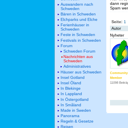
dann regis
Auswandern nach
Spam werd
Schweden
Bären in Schweden
Elchparks und Elche
Seite:
1
Ferienhäuser in
Autor
Schweden
Feste in Schweden
Nyheter
Festivals in Schweden
Forum
Schweden Forum
Nachrichten aus
Schweden
Administratives
Häuser aus Schweden
Community
Insel Gotland
Member
Insel Öland
11098 Beiträ
In Blekinge
In Lappland
In Östergotland
In Småland
Made in Sweden
Panorama
Regeln & Gesetze
Reisen