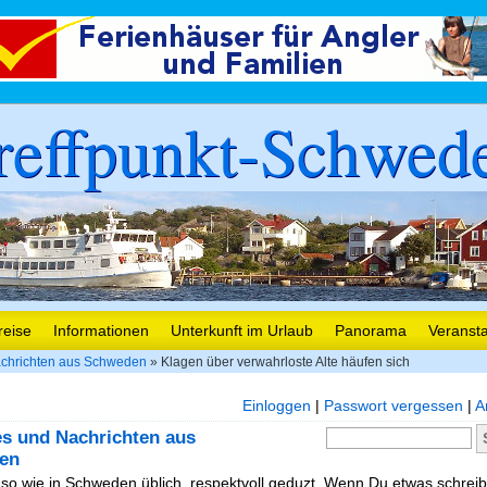
reffpunkt-Schwed
reise
Informationen
Unterkunft im Urlaub
Panorama
Veranst
chrichten aus Schweden
» Klagen über verwahrloste Alte häufen sich
Einloggen
|
Passwort vergessen
|
A
es und Nachrichten aus
en
, so wie in Schweden üblich, respektvoll geduzt. Wenn Du etwas schreibe