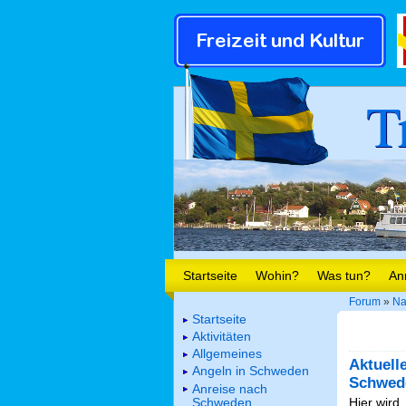
T
Startseite
Wohin?
Was tun?
An
Forum
»
Na
Startseite
Aktivitäten
Allgemeines
Aktuell
Angeln in Schweden
Schwed
Anreise nach
Schweden
Hier wird