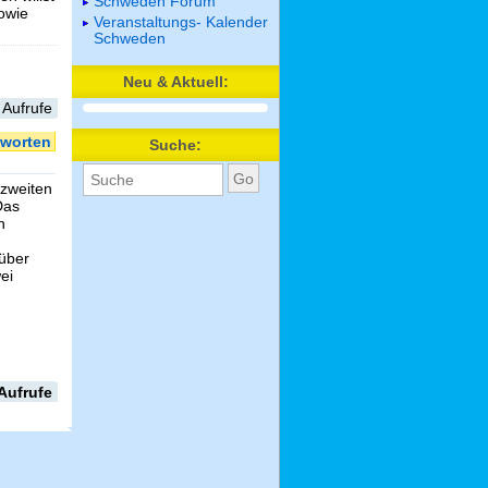
Schweden Forum
sowie
Veranstaltungs- Kalender
Schweden
Neu & Aktuell:
 Aufrufe
worten
Suche:
 zweiten
Das
h
über
ei
Aufrufe