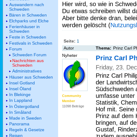
Hier wird, so wie in Schwed
Auswandern nach
Schweden
Du etwas schreiben willst da
Bären in Schweden
Aber bitte denke dran, bel
Elchparks und Elche
werden gelöscht (
Nutzungs
Ferienhäuser in
Schweden
Feste in Schweden
Seite:
1
Festivals in Schweden
Autor
Thema:
Prinz Carl Ph
Forum
Schweden Forum
Nyheter
Prinz Carl Ph
Nachrichten aus
Schweden
Friday, 23. D
Administratives
Prinz Carl Phil
Häuser aus Schweden
der Landwirtsch
Insel Gotland
Südschweden a
Insel Öland
In Blekinge
umfasse unter 
Community
In Lappland
Statistik, Chem
Member
In Östergotland
11098 Beiträge
Hof mit. Seine
In Småland
Prinz auf dem
Made in Sweden
bringen, auf de
Panorama
Gustaf, Rinderzu
Regeln & Gesetze
zudem ausgebil
Reisen