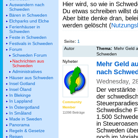
Hier wird, so wie in Schwed
Auswandern nach
Schweden
Du etwas schreiben willst da
Bären in Schweden
Aber bitte denke dran, bel
Elchparks und Elche
werden gelöscht (
Nutzungs
Ferienhäuser in
Schweden
Feste in Schweden
Seite:
1
Festivals in Schweden
Autor
Thema:
Mehr Geld a
Forum
Schweden
Schweden Forum
Nachrichten aus
Nyheter
Mehr Geld a
Schweden
nach Schwe
Administratives
Häuser aus Schweden
Wednesday, 28
Insel Gotland
Der verstärkte
Insel Öland
In Blekinge
der schwedisc
In Lappland
Steuerparadies
Community
In Östergotland
Member
Schwedische Fe
In Småland
11098 Beiträge
1.500 Schweden 
Made in Sweden
in Steueroasen
Panorama
Schweden überf
Regeln & Gesetze
noch im Vorjah
Reisen