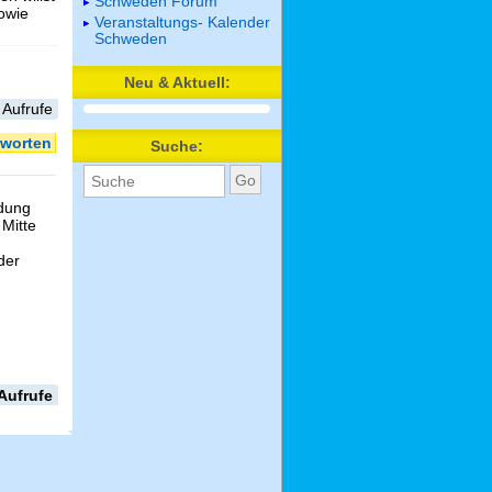
Schweden Forum
sowie
Veranstaltungs- Kalender
Schweden
Neu & Aktuell:
 Aufrufe
worten
Suche:
dung
 Mitte
der
Aufrufe