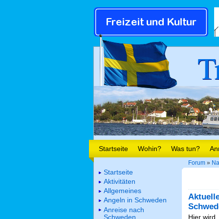
T
Startseite
Wohin?
Was tun?
An
Forum
»
Na
Startseite
Aktivitäten
Allgemeines
Aktuell
Angeln in Schweden
Schwed
Anreise nach
Schweden
Hier wird