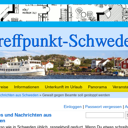
reffpunkt-Schwed
reise
Informationen
Unterkunft im Urlaub
Panorama
Veranst
chrichten aus Schweden
» Gewalt gegen Beamte soll gestoppt werden
Einloggen
|
Passwort vergessen
|
A
es und Nachrichten aus
en
, so wie in Schweden üblich, respektvoll geduzt. Wenn Du etwas schreibe