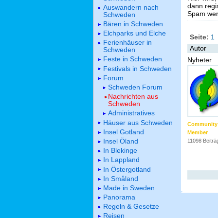
dann regis
Auswandern nach
Spam werd
Schweden
Bären in Schweden
Elchparks und Elche
Seite:
1
Ferienhäuser in
Autor
Schweden
Feste in Schweden
Nyheter
Festivals in Schweden
Forum
Schweden Forum
Nachrichten aus
Schweden
Administratives
Häuser aus Schweden
Community
Insel Gotland
Member
Insel Öland
11098 Beiträ
In Blekinge
In Lappland
In Östergotland
In Småland
Made in Sweden
Panorama
Regeln & Gesetze
Reisen