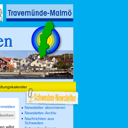
en
altungskalender
nmelden
Newsletter abonnieren
Newsletter-Archiv
Nachrichten aus
Schweden
n willst