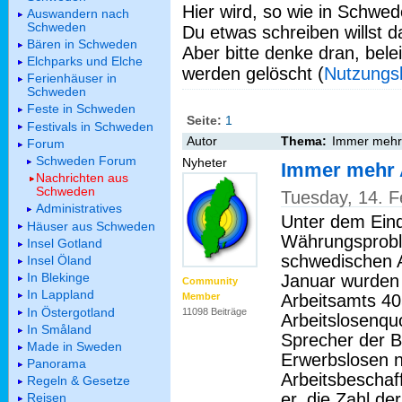
Hier wird, so wie in Schwed
Auswandern nach
Schweden
Du etwas schreiben willst da
Bären in Schweden
Aber bitte denke dran, bel
Elchparks und Elche
werden gelöscht (
Nutzungs
Ferienhäuser in
Schweden
Feste in Schweden
Seite:
1
Festivals in Schweden
Autor
Thema:
Immer mehr 
Forum
Schweden Forum
Nyheter
Immer mehr 
Nachrichten aus
Schweden
Tuesday, 14. 
Administratives
Unter dem Eind
Häuser aus Schweden
Währungsprobl
Insel Gotland
schwedischen A
Insel Öland
In Blekinge
Januar wurden 
Community
In Lappland
Arbeitsamts 405
Member
In Östergotland
11098 Beiträge
Arbeitslosenquo
In Småland
Sprecher der B
Made in Sweden
Erwerbslosen n
Panorama
Arbeitsbeschaf
Regeln & Gesetze
er, die Zahl de
Reisen