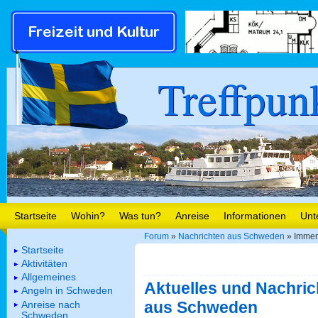
Treffpun
Startseite
Wohin?
Was tun?
Anreise
Informationen
Unt
Forum
»
Nachrichten aus Schweden
» Immer 
Startseite
Aktivitäten
Allgemeines
Aktuelles und Nachric
Angeln in Schweden
aus Schweden
Anreise nach
Schweden