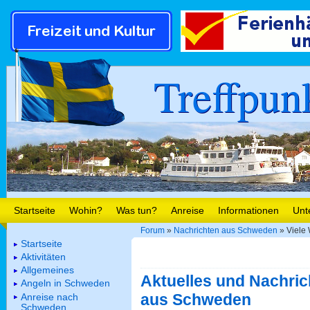
Treffpun
Startseite
Wohin?
Was tun?
Anreise
Informationen
Unt
Forum
»
Nachrichten aus Schweden
» Viele
Startseite
Aktivitäten
Allgemeines
Aktuelles und Nachric
Angeln in Schweden
aus Schweden
Anreise nach
Schweden