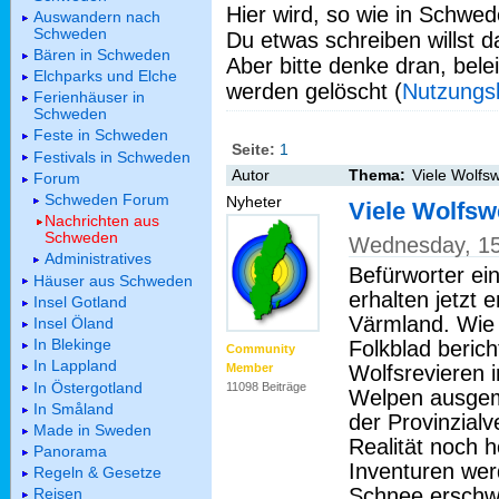
Hier wird, so wie in Schwed
Auswandern nach
Schweden
Du etwas schreiben willst da
Bären in Schweden
Aber bitte denke dran, bel
Elchparks und Elche
werden gelöscht (
Nutzungs
Ferienhäuser in
Schweden
Feste in Schweden
Seite:
1
Festivals in Schweden
Autor
Thema:
Viele Wolfs
Forum
Schweden Forum
Nyheter
Viele Wolfsw
Nachrichten aus
Schweden
Wednesday, 15
Administratives
Befürworter ei
Häuser aus Schweden
erhalten jetzt 
Insel Gotland
Värmland. Wie
Insel Öland
In Blekinge
Folkblad berich
Community
In Lappland
Wolfsrevieren 
Member
In Östergotland
11098 Beiträge
Welpen ausgem
In Småland
der Provinzialv
Made in Sweden
Realität noch 
Panorama
Inventuren we
Regeln & Gesetze
Schnee erschwe
Reisen