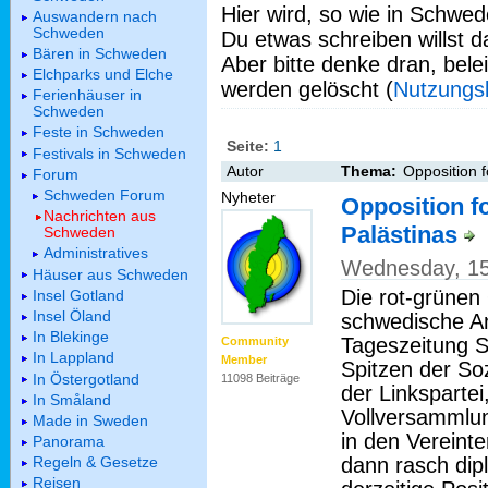
Hier wird, so wie in Schwed
Auswandern nach
Schweden
Du etwas schreiben willst da
Bären in Schweden
Aber bitte denke dran, bel
Elchparks und Elche
werden gelöscht (
Nutzungs
Ferienhäuser in
Schweden
Feste in Schweden
Seite:
1
Festivals in Schweden
Autor
Thema:
Opposition 
Forum
Schweden Forum
Nyheter
Opposition f
Nachrichten aus
Palästinas
Schweden
Administratives
Wednesday, 15
Häuser aus Schweden
Die rot-grünen
Insel Gotland
Insel Öland
schwedische An
In Blekinge
Tageszeitung S
Community
In Lappland
Member
Spitzen der So
In Östergotland
11098 Beiträge
der Linksparte
In Småland
Vollversammlung
Made in Sweden
in den Vereint
Panorama
dann rasch dip
Regeln & Gesetze
Reisen