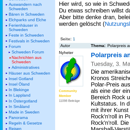
Hier wird, so wie in Schwed
Auswandern nach
Schweden
Du etwas schreiben willst da
Bären in Schweden
Aber bitte denke dran, bel
Elchparks und Elche
werden gelöscht (
Nutzungs
Ferienhäuser in
Schweden
Feste in Schweden
Seite:
1
Festivals in Schweden
Autor
Thema:
Polarpreis a
Forum
Schweden Forum
Nyheter
Polarpreis a
Nachrichten aus
Schweden
Tuesday, 3. M
Administratives
Die amerikanis
Häuser aus Schweden
Kronos Streiche
Insel Gotland
Polar-Preis aus
Insel Öland
In Blekinge
als eine der ei
Community
In Lappland
Bereich Rock u
Member
In Östergotland
11098 Beiträge
Kultstatus. In 
In Småland
mit ihrer Kunst
Made in Sweden
Rock’n’roll in 
Panorama
Rock’n’roll. Di
Regeln & Gesetze
Marshall-Verst
Reisen