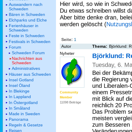
Hier wird, so wie in Schwed
Auswandern nach
Schweden
Du etwas schreiben willst da
Bären in Schweden
Aber bitte denke dran, bel
Elchparks und Elche
werden gelöscht (
Nutzungs
Ferienhäuser in
Schweden
Feste in Schweden
Seite:
1
Festivals in Schweden
Autor
Thema:
Björklund: R
Forum
Schweden Forum
Nyheter
Björklund: R
Nachrichten aus
Schweden
Tuesday, 6. M
Administratives
Bei der Bekämp
Häuser aus Schweden
die Regierung 
Insel Gotland
und Liberalen-
Insel Öland
In Blekinge
einem Pressetr
Community
In Lappland
mit Blick auf 
Member
In Östergotland
11098 Beiträge
reichlich 20 Pr
In Småland
Das Problem se
Made in Sweden
meisten vergle
Panorama
zum Besseren z
Regeln & Gesetze
Veränderungen 
Reisen