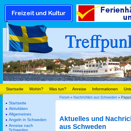
Treffpun
Startseite
Wohin?
Was tun?
Anreise
Informationen
Unt
Forum
»
Nachrichten aus Schweden
» Pappa
Startseite
Aktivitäten
Allgemeines
Aktuelles und Nachric
Angeln in Schweden
aus Schweden
Anreise nach
Schweden