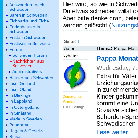
Hier wird, so wie in Schwed
Auswandern nach
Schweden
Du etwas schreiben willst da
Bären in Schweden
Aber bitte denke dran, bel
Elchparks und Elche
werden gelöscht (
Nutzungs
Ferienhäuser in
Schweden
Feste in Schweden
Seite:
1
Festivals in Schweden
Autor
Thema:
Pappa-Monat
Forum
Schweden Forum
Nyheter
Pappa-Monat
Nachrichten aus
Schweden
Wednesday, 7.
Administratives
Extra für Väter
Häuser aus Schweden
Erziehungsurla
Insel Gotland
in zunehmenden
Insel Öland
In Blekinge
Kinder gekümm
Community
In Lappland
kommt eine Un
Member
In Östergotland
11098 Beiträge
Sozialversiche
In Småland
Behörden-Spre
Made in Sweden
Schwedischen 
Panorama
Regeln & Gesetze
Lese weiter ...
Reisen