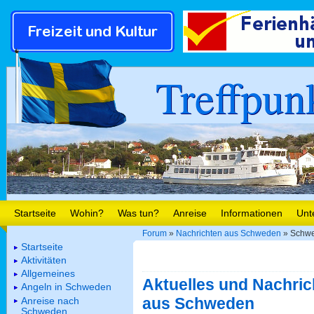
Treffpun
Startseite
Wohin?
Was tun?
Anreise
Informationen
Unt
Forum
»
Nachrichten aus Schweden
» Schwed
Startseite
Aktivitäten
Allgemeines
Aktuelles und Nachric
Angeln in Schweden
aus Schweden
Anreise nach
Schweden