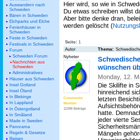
Hier wird, so wie in Schwed
Auswandern nach
Schweden
Du etwas schreiben willst da
Bären in Schweden
Aber bitte denke dran, bel
Elchparks und Elche
werden gelöscht (
Nutzungs
Ferienhäuser in
Schweden
Feste in Schweden
Seite:
1
Festivals in Schweden
Autor
Thema:
Schwedische
Forum
Schweden Forum
Nyheter
Schwedische 
Nachrichten aus
wünschen üb
Schweden
Administratives
Monday, 12. M
Häuser aus Schweden
Die Skilifte in
Insel Gotland
Insel Öland
hinreichend sic
In Blekinge
letzten Besicht
Community
In Lappland
Member
Aufsichtsbehör
In Östergotland
11098 Beiträge
hatte. Demnach 
In Småland
jeder vierte Se
Made in Sweden
Sicherheitsmän
Panorama
Mängeln gehör
Regeln & Gesetze
Reisen