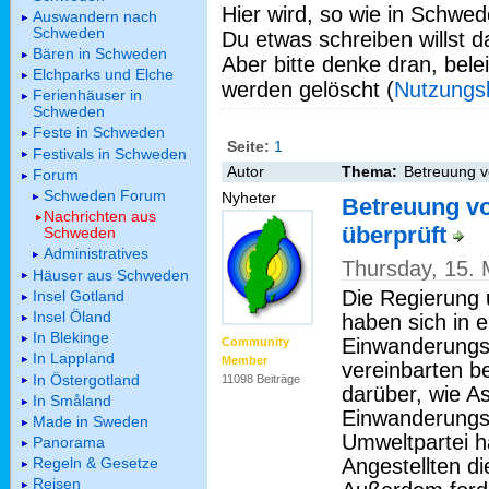
Hier wird, so wie in Schwed
Auswandern nach
Schweden
Du etwas schreiben willst da
Bären in Schweden
Aber bitte denke dran, bel
Elchparks und Elche
werden gelöscht (
Nutzungs
Ferienhäuser in
Schweden
Feste in Schweden
Seite:
1
Festivals in Schweden
Autor
Thema:
Betreuung v
Forum
Schweden Forum
Nyheter
Betreuung v
Nachrichten aus
überprüft
Schweden
Administratives
Thursday, 15.
Häuser aus Schweden
Die Regierung 
Insel Gotland
Insel Öland
haben sich in 
In Blekinge
Einwanderungsp
Community
In Lappland
Member
vereinbarten b
In Östergotland
11098 Beiträge
darüber, wie A
In Småland
Einwanderungs
Made in Sweden
Umweltpartei hat
Panorama
Angestellten d
Regeln & Gesetze
Reisen