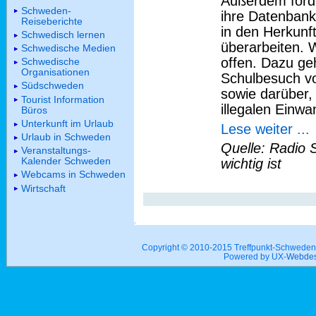
Außerdem forde
Schweden-
ihre Datenbank
Reiseberichte
in den Herkunf
Schwedisch lernen
überarbeiten. W
Schwedische Medien
offen. Dazu g
Schwedische
Organisationen
Schulbesuch vo
Südschweden
sowie darüber,
Tourist Information
illegalen Einwa
Büros
Unterkunft im Urlaub
Lese weiter ...
Urlaub in Schweden
Quelle: Radio 
Veranstaltungs-
Kalender Schweden
wichtig ist
Webcams in Schweden
Wirtschaft
Copyright © 2010-2015 Treffpunkt-Schwed
Powered by UX-
Webdes