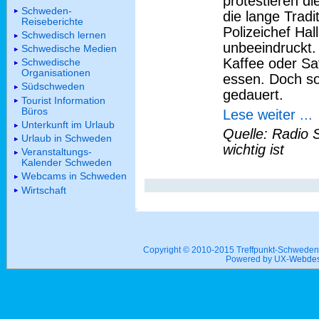
protestieren di
Schweden-
die lange Tradi
Reiseberichte
Polizeichef Hal
Schwedisch lernen
unbeeindruckt.
Schwedische Medien
Kaffee oder Saf
Schwedische
Organisationen
essen. Doch so
Südschweden
gedauert.
Tourist Information
Büros
Lese weiter ...
Unterkunft im Urlaub
Quelle: Radio 
Urlaub in Schweden
wichtig ist
Veranstaltungs-
Kalender Schweden
Webcams in Schweden
Wirtschaft
Copyright © 2010-2015 Treffpunkt-Schwed
Powered by UX-
Webdes