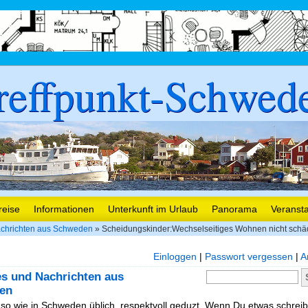
reffpunkt-Schwed
reise
Informationen
Unterkunft im Urlaub
Panorama
Veranst
chrichten aus Schweden
» Scheidungskinder:Wechselseitiges Wohnen nicht schä
Einloggen
|
Passwort vergessen
|
A
es und Nachrichten aus
en
, so wie in Schweden üblich, respektvoll geduzt. Wenn Du etwas schreibe