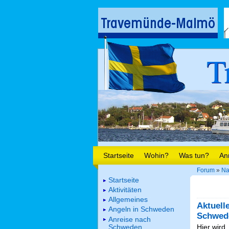
T
Startseite
Wohin?
Was tun?
An
Forum
»
Na
Startseite
Aktivitäten
Allgemeines
Aktuell
Angeln in Schweden
Schwed
Anreise nach
Schweden
Hier wird