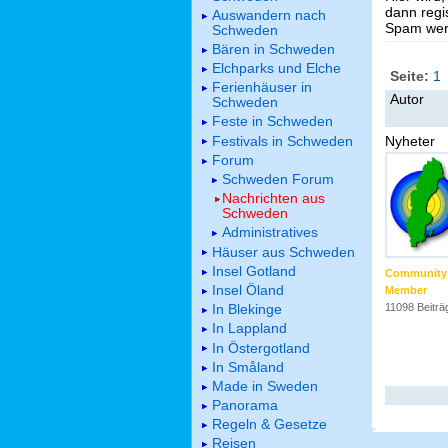
dann regis
Auswandern nach
Spam werd
Schweden
Bären in Schweden
Elchparks und Elche
Seite:
1
Ferienhäuser in
Autor
Schweden
Feste in Schweden
Festivals in Schweden
Nyheter
Forum
Schweden Forum
Nachrichten aus
Schweden
Administratives
Häuser aus Schweden
Insel Gotland
Community
Insel Öland
Member
In Blekinge
11098 Beiträ
In Lappland
In Östergotland
In Småland
Made in Sweden
Panorama
Regeln & Gesetze
Reisen