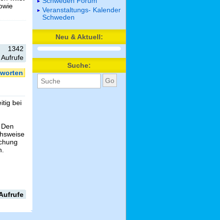
Schweden Forum
sowie
Veranstaltungs- Kalender
Schweden
Neu & Aktuell:
1342
Aufrufe
Suche:
worten
tig bei
. Den
chsweise
uchung
n.
Aufrufe