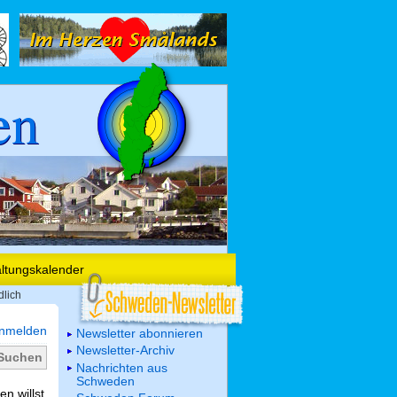
en
altungskalender
dlich
nmelden
Newsletter abonnieren
Newsletter-Archiv
Nachrichten aus
Schweden
n willst