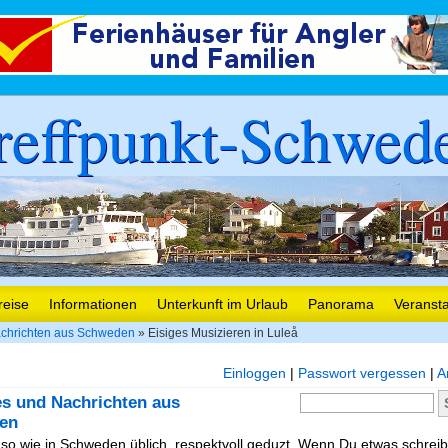
reffpunkt-Schwed
reise
Informationen
Unterkunft im Urlaub
Panorama
Veranst
chrichten aus Schweden
» Eisiges Musizieren in Luleå
Einloggen
|
Passwort vergessen
|
A
es und Nachrichten aus
en
, so wie in Schweden üblich, respektvoll geduzt. Wenn Du etwas schreibe