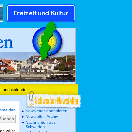
en
altungskalender
nmelden
Newsletter abonnieren
Newsletter-Archiv
Nachrichten aus
Schweden
n willst