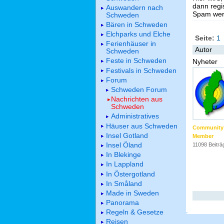
dann regis
Auswandern nach
Spam werd
Schweden
Bären in Schweden
Elchparks und Elche
Seite:
1
Ferienhäuser in
Autor
Schweden
Feste in Schweden
Nyheter
Festivals in Schweden
Forum
Schweden Forum
Nachrichten aus
Schweden
Administratives
Häuser aus Schweden
Community
Insel Gotland
Member
Insel Öland
11098 Beiträ
In Blekinge
In Lappland
In Östergotland
In Småland
Made in Sweden
Panorama
Regeln & Gesetze
Reisen