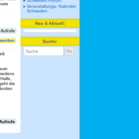
Schweden Forum
sowie
Veranstaltungs- Kalender
Schweden
Neu & Aktuell:
 Aufrufe
worten
Suche:
leå
auer
hwedens
Halle,
geht die
Norden
Aufrufe