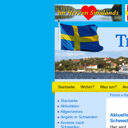
T
Startseite
Wohin?
Was tun?
An
Forum
»
Na
Startseite
Aktivitäten
Allgemeines
Aktuell
Angeln in Schweden
Schwed
Anreise nach
Schweden
Hier wird