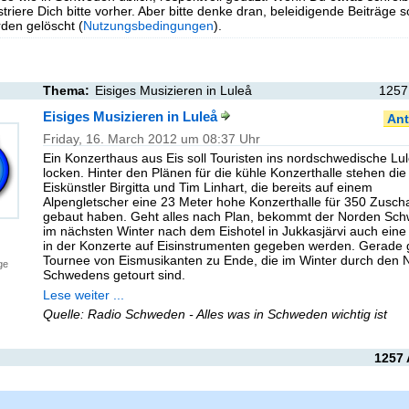
triere Dich bitte vorher. Aber bitte denke dran, beleidigende Beiträge 
en gelöscht (
Nutzungsbedingungen
).
Thema:
Eisiges Musizieren in Luleå
1257
Eisiges Musizieren in Luleå
Ant
Friday, 16. March 2012 um 08:37 Uhr
Ein Konzerthaus aus Eis soll Touristen ins nordschwedische Lu
locken. Hinter den Plänen für die kühle Konzerthalle stehen die
Eiskünstler Birgitta und Tim Linhart, die bereits auf einem
Alpengletscher eine 23 Meter hohe Konzerthalle für 350 Zusch
gebaut haben. Geht alles nach Plan, bekommt der Norden Sc
im nächsten Winter nach dem Eishotel in Jukkasjärvi auch eine 
in der Konzerte auf Eisinstrumenten gegeben werden. Gerade 
Tournee von Eismusikanten zu Ende, die im Winter durch den 
ge
Schwedens getourt sind.
Lese weiter ...
Quelle: Radio Schweden - Alles was in Schweden wichtig ist
1257 