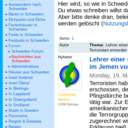
Hier wird, so wie in Schwed
Auswandern nach
Schweden
Du etwas schreiben willst da
Bären in Schweden
Aber bitte denke dran, bel
Elchparks und Elche
werden gelöscht (
Nutzungs
Ferienhäuser in
Schweden
Feste in Schweden
Seite:
1
Festivals in Schweden
Autor
Thema:
Lehrer eine
Forum
Terroristen ermordet
Schweden Forum
Nachrichten aus
Nyheter
Lehrer einer
Schweden
im Jemen von
Administratives
Häuser aus Schweden
Monday, 19. M
Insel Gotland
Terroristen ha
Insel Öland
In Blekinge
erschossen, de
In Lappland
Pfingstkirche b
Community
In Östergotland
Member
tätig war. Zur
In Småland
11098 Beiträge
amerikanischer
Made in Sweden
die Terrorgrupp
Panorama
zugerechnet wir
Regeln & Gesetze
Erklärung hieß 
Reisen