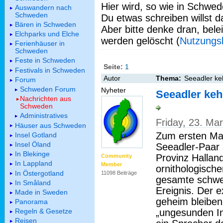
Hier wird, so wie in Schwed
Auswandern nach
Schweden
Du etwas schreiben willst da
Bären in Schweden
Aber bitte denke dran, bel
Elchparks und Elche
werden gelöscht (
Nutzungs
Ferienhäuser in
Schweden
Feste in Schweden
Seite:
1
Festivals in Schweden
Autor
Thema:
Seeadler ke
Forum
Schweden Forum
Nyheter
Seeadler keh
Nachrichten aus
Schweden
Administratives
Friday, 23. Ma
Häuser aus Schweden
Zum ersten Mal
Insel Gotland
Insel Öland
Seeadler-Paar
In Blekinge
Provinz Halland
Community
In Lappland
Member
ornithologische
In Östergotland
11098 Beiträge
gesamte schwed
In Småland
Ereignis. Der 
Made in Sweden
geheim bleibe
Panorama
„ungesunden In
Regeln & Gesetze
Reisen